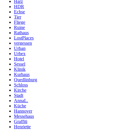
Harz
HDR
Echse
Tier
Fliege
Ruine
Rathaus
LostPlaces
vergessen
Urban
Urbex
Hotel
Sessel
Klinik
Kurhaus
Quedlinburg
Schloss
Kirche
Stadt
AnnaL.
Küche
Hannover
Messehaus
Graffiti
Henriette