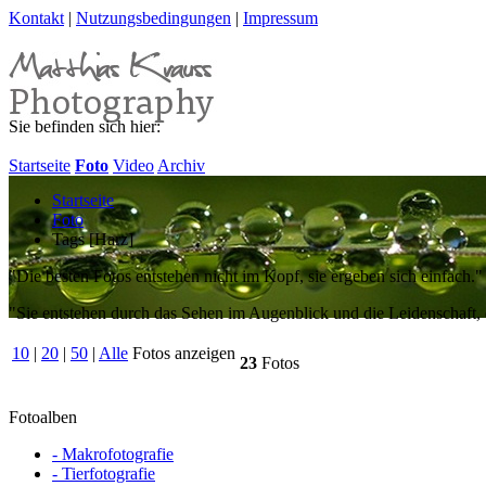
Kontakt
|
Nutzungsbedingungen
|
Impressum
Sie befinden sich hier:
Startseite
Foto
Video
Archiv
Startseite
Foto
Tags [Harz]
"Die besten Fotos entstehen nicht im Kopf, sie ergeben sich einfach."
"Sie entstehen durch das Sehen im Augenblick und die Leidenschaft, d
10
|
20
|
50
|
Alle
Fotos anzeigen
23
Fotos
Fotoalben
- Makrofotografie
- Tierfotografie