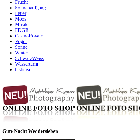
Frucht
Sonnenaufgang
Feuer
Moos
Musik
FDGB
CasinoRoyale
Vogel
Sonne
Winter
SchwarzWeiss
Wasserturm
historisch
Gute Nacht Weddersleben