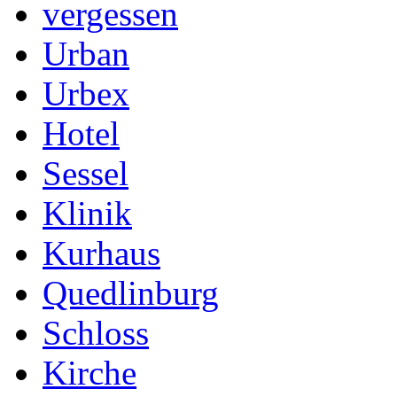
vergessen
Urban
Urbex
Hotel
Sessel
Klinik
Kurhaus
Quedlinburg
Schloss
Kirche