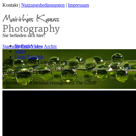
Kontakt |
Nutzungsbedingungen
|
Impressum
Sie befinden sich hier:
Startseite
Startseite
Foto
Video
Archiv
Video
Gimp Tutorials
künstlichen Lichteinfall erzeugen
Press PLAY and LEARN
Künstlichen Lichteinfall erzeugen mit The GIMP