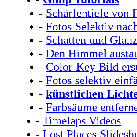
-
Schärfentiefe von 
-
Fotos Selektiv nac
-
Schatten und Glanz
-
Den Himmel austa
-
Color-Key Bild ers
-
Fotos selektiv einf
-
künstlichen Lichte
-
Farbsäume entfern
-
Timelaps Videos
-
Lost Places Slides